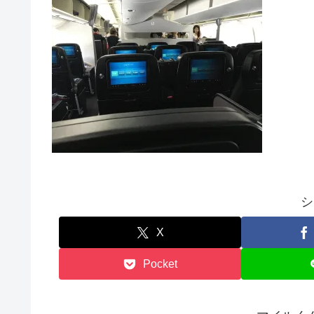
シ
X
Pocket