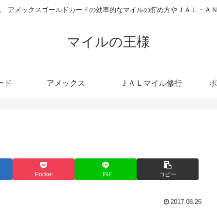
。 アメックスゴールドカードの効率的なマイルの貯め方やＪＡＬ・Ａ
マイルの王様
ード
アメックス
ＪＡＬマイル修行
ポ
Pocket
LINE
コピー
2017.08.26