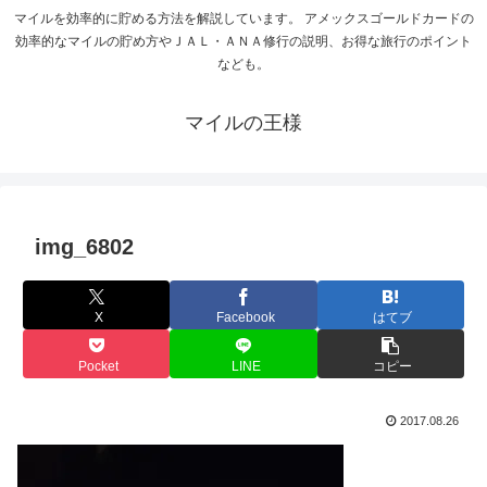
マイルを効率的に貯める方法を解説しています。 アメックスゴールドカードの
効率的なマイルの貯め方やＪＡＬ・ＡＮＡ修行の説明、お得な旅行のポイント
なども。
マイルの王様
img_6802
X
Facebook
はてブ
Pocket
LINE
コピー
2017.08.26