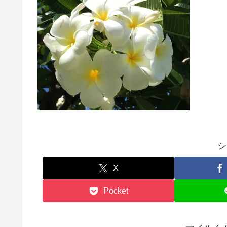
シ
X
Pocket