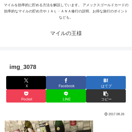
マイルを効率的に貯める方法を解説しています。 アメックスゴールドカードの
効率的なマイルの貯め方やＪＡＬ・ＡＮＡ修行の説明、お得な旅行のポイント
なども。
マイルの王様
img_3078
X
Facebook
はてブ
Pocket
LINE
コピー
2017.08.26